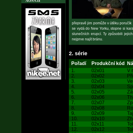
AONN.cz
přepravě jim pomůže v útěku poručík 
se vydá do New Yorku, stopne si karav
slunečních erupcí. Ty způsobili jeji
nejprve najít bránu.
2. série
Pořadí
Produkční kód
Ná
1.
02x01
V 
2.
02x02
Př
3.
02x03
Ve
4.
02x04
Sp
5.
02x05
Zá
6.
02x06
Th
7.
02x07
Zp
8.
02x08
Ro
9.
02x09
Ta
10.
02x10
Zh
11.
02x11
To
12.
02x12
To