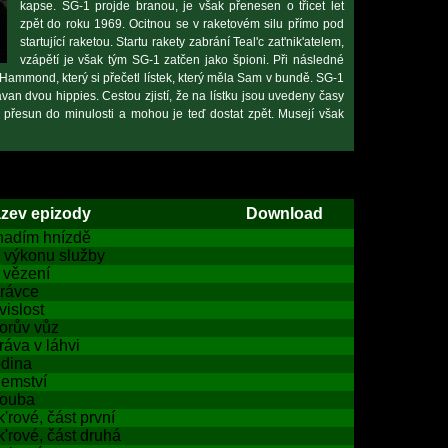
kapse. SG-1 projde branou, je však přenesen o třicet let
zpět do roku 1969. Ocitnou se v raketovém silu přímo pod
startující raketou. Startu rakety zabrání Teal'c zat'nik'atelem,
vzápětí je však tým SG-1 zatčen jako špioni. Při následné
Hammond, který si přečetl lístek, který měla Sam v bundě. SG-1
an dvou hippies. Cestou zjistí, že na lístku jsou uvedeny časy
ch přesun do minulosti a mohou je teď dostat zpět. Musejí však
zev epizody
Download
hadím hnízdě
i výkonu služby
 vězení
rávce
vislost
orův vůz
ráva v láhvi
dina
jemství
ouba
k'rové, část první
k'rové, část druhá