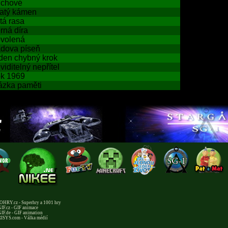
chové
atý kámen
tá rasa
rná díra
volená
dova píseň
den chybný krok
viditelný nepřítel
k 1969
ázka paměti
HRY.cz - Superhry a 1001 hry
IF.cz - GIF animace
IF.de - GIF animation
ISYS.com - Válka médií