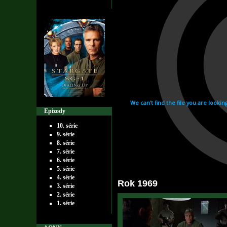
Epizody
10. série
9. série
8. série
7. série
6. série
5. série
4. série
Rok 1969
3. série
2. série
1. série