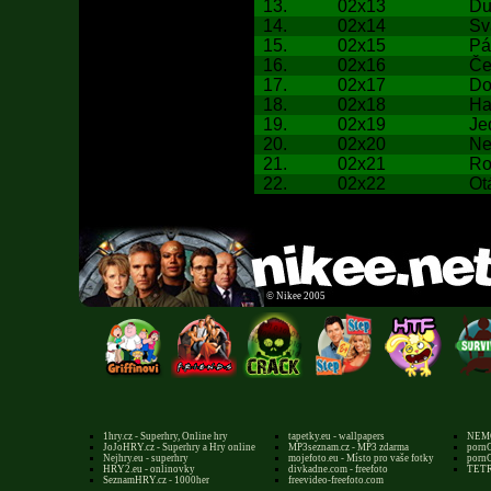
13.
02x13
Du
14.
02x14
Sv
15.
02x15
Pá
16.
02x16
Če
17.
02x17
Do
18.
02x18
Ha
19.
02x19
Je
20.
02x20
Ne
21.
02x21
Ro
22.
02x22
Ot
©
Nikee 2005
1hry.cz - Superhry, Online hry
tapetky.eu - wallpapers
NEMO
JoJoHRY.cz - Superhry a Hry online
MP3seznam.cz - MP3 zdarma
pornG
Nejhry.eu - superhry
mojefoto.eu - Místo pro vaše fotky
pornG
HRY2.eu - onlinovky
divkadne.com - freefoto
TETR
SeznamHRY.cz - 1000her
freevideo-freefoto.com