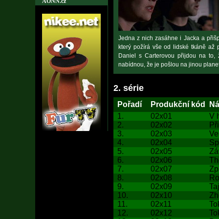
AONN.cz
Jedna z nich zasáhne i Jacka a přišp
který požírá vše od lidské tkáně až
Daniel s Carterovou přijdou na to,
nabídnou, že je pošlou na jinou plane
2. série
Pořadí
Produkční kód
Ná
1.
02x01
V 
2.
02x02
Př
3.
02x03
Ve
4.
02x04
Sp
5.
02x05
Zá
6.
02x06
Th
7.
02x07
Zp
8.
02x08
Ro
9.
02x09
Ta
10.
02x10
Zh
11.
02x11
To
12.
02x12
To