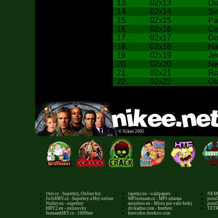
13.
02x13
Du
14.
02x14
Sv
15.
02x15
Pá
16.
02x16
Če
17.
02x17
Do
18.
02x18
Ha
19.
02x19
Je
20.
02x20
Ne
21.
02x21
Ro
22.
02x22
Ot
©
Nikee 2005
1hry.cz - Superhry, Online hry
tapetky.eu - wallpapers
NEMO
JoJoHRY.cz - Superhry a Hry online
MP3seznam.cz - MP3 zdarma
pornG
Nejhry.eu - superhry
mojefoto.eu - Místo pro vaše fotky
pornG
HRY2.eu - onlinovky
divkadne.com - freefoto
TETR
SeznamHRY.cz - 1000her
freevideo-freefoto.com