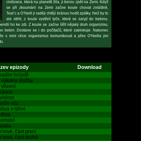
civilizace, která na planetě žila, ji berou zpět na Zemi. Když
se při zkoumání na Zemi začne koule chovat zvláštně,
Teal’c a O‘Neill ji raději chtějí bránou hodit zpátky. Než by to
ale stihli, z koule vystřelí tyče, které se zaryjí do betonu.
endlí ho ke zdi. Z koule se začne šířit nějaký druh organizmu,
 po beton. Dostane se i do počítačů, které zablokuje. Nakonec
 že s nimi chce organismus komunikovat a přes O‘Neilla jim
tu.
zev epizody
Download
hadím hnízdě
i výkonu služby
 vězení
rávce
vislost
orův vůz
ráva v láhvi
dina
jemství
ouba
k'rové, část první
k'rové, část druhá