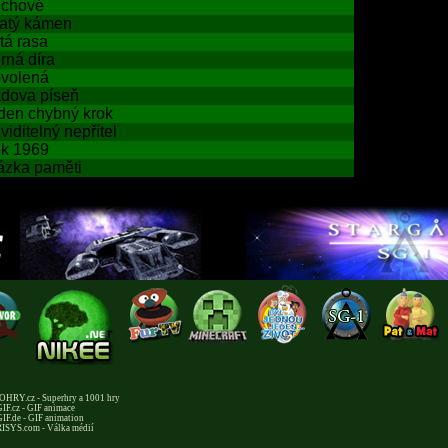
chové
atý kámen
tá rasa
rná díra
volená
dova píseň
den chybný krok
viditelný nepřítel
k 1969
ázka paměti
HRY.cz - Superhry a 1001 hry
IF.cz - GIF animace
IF.de - GIF animation
ISYS.com - Válka médií