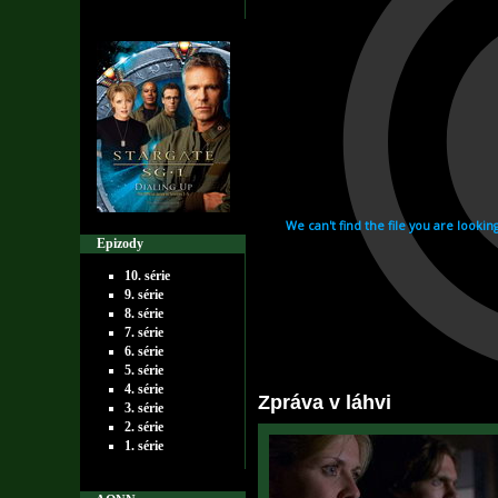
Epizody
10. série
9. série
8. série
7. série
6. série
5. série
4. série
Zpráva v láhvi
3. série
2. série
1. série