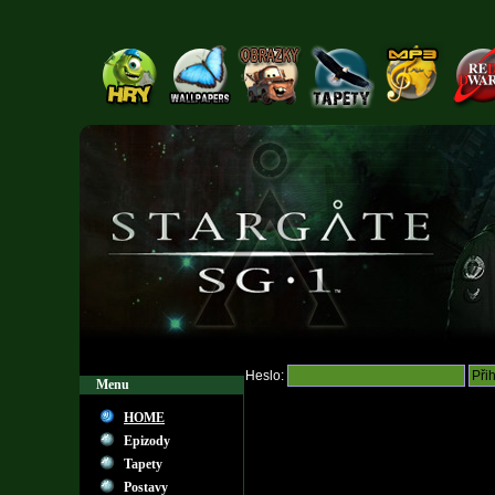
Heslo:
Menu
HOME
Epizody
Tapety
Postavy