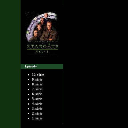
Epizody
10. série
9. série
8. série
7. série
6. série
5. série
4. série
3. série
2. série
1. série