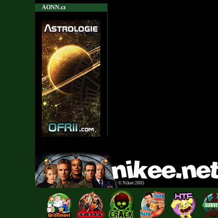
AONN.cz
©
Nikee 2005