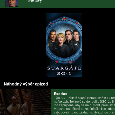
Postavy
Náhodný výběr epizod
Exodus
Tým SG-1 přilétá s lodí, kterou ukořistili Chr
na Vorash. Tok’rové se dohodli s SGC, že j
loď zapůjčena, aby se na ní mohli přemístit 
Vorashe na nějaké bezpečnější místo, kde 
vybudovali novou základnu. Hvězdnou bránu