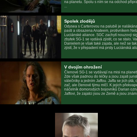
na planetu. Spolu s ním se na odchod připra
...
Spolek zlodějů
Odysea s Carterovou na palubě je nalákán
pasti a obsazena Anateem, protivníkem Net
Luciánské aliance. SGC zachytí nouzový si
zbytek SG-1 se vydává zjistit, co se stalo. Va
Danielem je však také zajata, ale než se tak
zjistí, že v přepadení má prsty Luciánská alia
V dvojím ohrožení
Členové SG-1 se vydávají na misi na planet
Zde však padnou do léčky a jsou zajati jun
válečníky a jedním Jaffou. Jaffa se jich ptá, 
zač, ale členové týmu mlčí. K jejich překvap
náčelník domorodých bojovníků Darian oz
Jaffovi, že zajatci jsou ze Země a jsou známí 