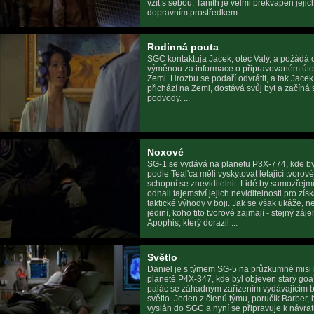
vzít s sebou. Tanith je velmi překvapen jejic
dopravním prostředkem ...
Rodinná pouta
SGC kontaktuja Jacek, otec Valy, a požádá 
výměnou za informace o připravovaném út
Zemi. Hrozbu se podaří odvrátit, a tak Jacek
přichází na Zemi, dostává svůj byt a začíná 
podvody. ...
Noxové
SG-1 se vydává na planetu P3X-774, kde b
podle Teal'ca měli vyskytovat létající tvorové
schopní se zneviditelnit. Lidé by samozřejm
odhali tajemství jejich neviditelnosti pro zís
taktické výhody v boji. Jak se však ukáže, n
jediní, koho tito tvorové zajmají - stejný záj
Apophis, který dorazil ...
Světlo
Daniel je s týmem SG-5 na průzkumné misi
planetě P4X-347, kde byl objeven starý goa
palác se záhadným zařízením vydávajícím b
světlo. Jeden z členů týmu, poručík Barber, 
vyslán do SGC a nyní se připravuje k návrat