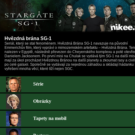
Hvězdná brána SG-1
Seriál, který se stal fenoménem. Hvězdná Brána SG-1 navazuje na původní
Emmerichův film, který vypráví o mimozemském artefaktu – Hvězdná Brána. Ten
nalezen v Egyptě, následně převezen do Cheyenského komplexu a poté otevře
Danielem Jacksonem. Po první misi na Chulak se vydává tým SG-1 na další mis
mají za úkol procházet Hvězdnou Bránou na další planety a zkoumat rasy a civi
po celé galaxii. Společně se vydávají za nejednou záhadou a skládají hádanku 
vyřešení mnoha věcí, které tíží nejen SGC.
Série
Obrázky
Tapety na mobil