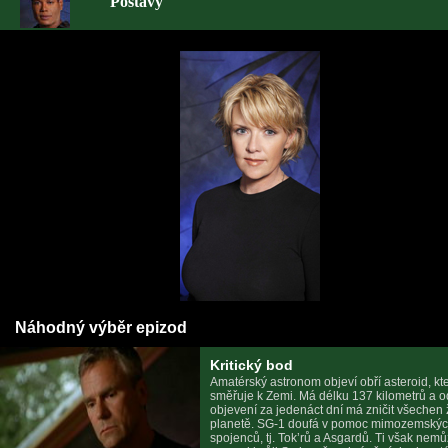
Postavy
Náhodný výběr epizod
Kritický bod
Amatérský astronom objeví obří asteroid, kt
směřuje k Zemi. Má délku 137 kilometrů a 
objevení za jedenáct dní má zničit všechen 
planetě. SG-1 doufá v pomoc mimozemský
spojenců, tj. Tok’rů a Asgardů. Ti však nem