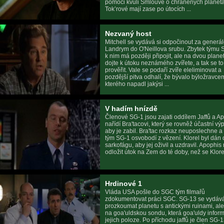
pomoci kvůli Smlouvě o chráněných planet
Tok’rové mají zase po útocích ...
Nezvaný host
Mitchell se vydává si odpočinout za generá
Landrym do O'Neillova srubu. Zbytek týmu 
k nim má později připojit, ale na dvou plane
dojte k útoku neznámého zvířete, a tak se t
prověřit. Vale se podaří zvíře eleliminovat a
pozdější pitva odhalí, že bývalo býložravce
kterého napadl jakýsi ...
V hadím hnízdě
Členové SG-1 jsou zajati oddílem Jaffů a A
nařídí Bra'tacovi, který se rovněž účastní vý
aby je zabil. Bra'tac rozkaz neuposlechne 
tým SG-1 osvobodí z vězení. Klorel byl dán 
sarkofágu, aby jej oživil a uzdravil. Apophis 
odložit útok na Zem do té doby, než se Klorel
Hrdinové 1
Vláda USA pošle do SGC tým filmařů
zdokumentovat práci SGC. SG-13 se vydáv
prozkoumat planetu s antickými ruinami, ale
na goa'uldskou sondu, která goa'uldy infor
jejich poloze. Po příchodu jaffů je člen SG-