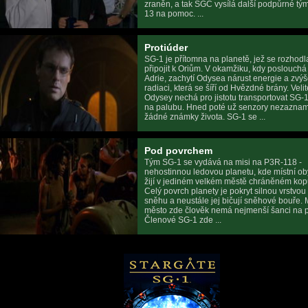
zraněn, a tak SGC vysílá další podpůrné tý
13 na pomoc. ...
Protiúder
SG-1 je přítomna na planetě, jež se rozhodl
připojit k Oriům. V okamžiku, kdy poslouchá
Adrie, zachytí Odysea nárust energie a zvý
radiaci, která se šíří od Hvězdné brány. Velit
Odysey nechá pro jistotu transportovat SG-1
na palubu. Hned poté už senzory nezazna
žádné známky života. SG-1 se ...
Pod povrchem
Tým SG-1 se vydává na misi na P3R-118 -
nehostinnou ledovou planetu, kde místní ob
žijí v jediném velkém městě chráněném kopu
Celý povrch planety je pokryt silnou vrstvou
sněhu a neustále jej bičují sněhové bouře.
město zde člověk nemá nejmenší šanci na př
Členové SG-1 zde ...